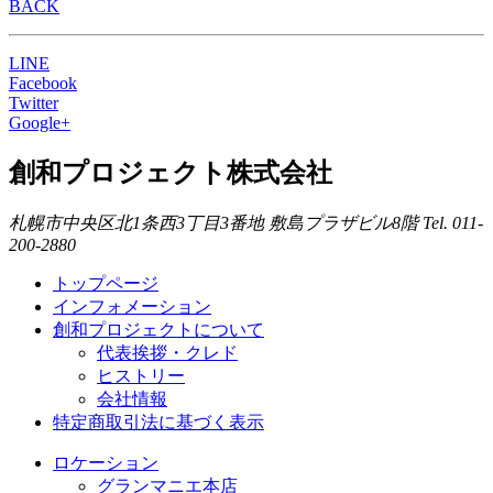
BACK
LINE
Facebook
Twitter
Google+
創和プロジェクト株式会社
札幌市中央区北1条西3丁目3番地
敷島プラザビル8階
Tel. 011-
200-2880
トップページ
インフォメーション
創和プロジェクトについて
代表挨拶・クレド
ヒストリー
会社情報
特定商取引法に基づく表示
ロケーション
グランマニエ本店