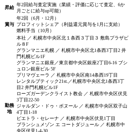
年2回給与査定実施（業績・評価に応じて査定、6か
昇給
月ごとに給与up可能）
年2回（6月・12月）
賞与
プロフィットシェア（利益還元賞与を1月に支給）
燃料手当（10月）
本社 ／ 札幌市中央区北１条西３丁目３ 敷島プラザビ
ル８F
グランマニエ札幌 ／ 札幌市中央区北1条西3丁目2 井
門札幌ビル1F
グランマニエ銀座／東京都中央区銀座2丁目6-16 ブシ
ュロン銀座ビル 5F
プリマヴェーラ ／ 札幌市中央区南14条西19丁目
レンタルブティック21st.／札幌市中央区北1条西3丁
目2 井門札幌ビル1F
ローズガーデンクライスト教会 ／ 札幌市中央区伏見
3丁目22-50
勤務
ジャルダン・ドゥ・ボヌール ／ 札幌市中央区双子山
地
4丁目1-18
ピエトラ・セレーナ ／ 札幌市中央区伏見1丁目
ブランシュメゾン エ コートダジュール ／ 札幌市中
央区伏見1-4-30