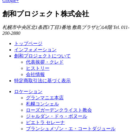
Google+
創和プロジェクト株式会社
札幌市中央区北1条西3丁目3番地
敷島プラザビル8階
Tel. 011-
200-2880
トップページ
インフォメーション
創和プロジェクトについて
代表挨拶・クレド
ヒストリー
会社情報
特定商取引法に基づく表示
ロケーション
グランマニエ本店
札幌コンシェル
ローズガーデンクライスト教会
ジャルダン・ドゥ・ボヌール
ピエトラ セレーナ
ブランシュメゾン・エ・コートダジュール